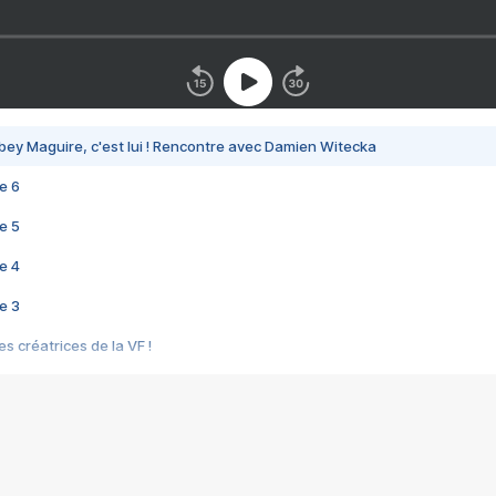
bey Maguire, c'est lui ! Rencontre avec Damien Witecka
e 6
e 5
e 4
e 3
s créatrices de la VF !
e 2
e 1
e Mektoub My Love arrive enfin ! Rencontre avec Shaïn Boumedine et Sal