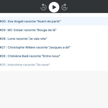
#30 : Eve Angeli raconte "Avant de partir"
#29 : MC Solaar raconte "Bouge de là"
28 : Lorie raconte "Je vais vite"
#27 : Christophe Willem raconte "Jacques a dit"
#26 : Chimène Badi raconte "Entre nous"
#25 : Indochine raconte "3e sexe"
#24 : Zaho raconte "C'est chelou"
#23 : Patrick Bruel raconte "Au café des délices"
#22 : Kyo raconte "Le chemin"
#21 : Nolwenn Leroy raconte "Cassé"