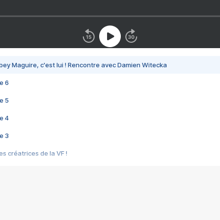
bey Maguire, c'est lui ! Rencontre avec Damien Witecka
e 6
e 5
e 4
e 3
s créatrices de la VF !
e 2
e 1
e Mektoub My Love arrive enfin ! Rencontre avec Shaïn Boumedine et Sal