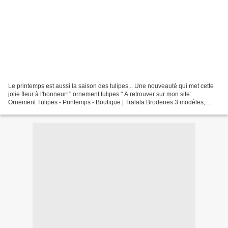
Le printemps est aussi la saison des tulipes... Une nouveauté qui met cette
jolie fleur à l'honneur! " ornement tulipes " A retrouver sur mon site:
Ornement Tulipes - Printemps - Boutique | Tralala Broderies 3 modèles,
broderie, points comptés, tulipes,...