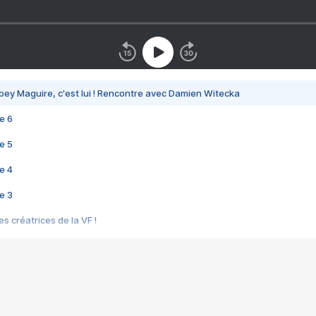
bey Maguire, c'est lui ! Rencontre avec Damien Witecka
e 6
e 5
e 4
e 3
s créatrices de la VF !
e 2
e 1
e Mektoub My Love arrive enfin ! Rencontre avec Shaïn Boumedine et Sal