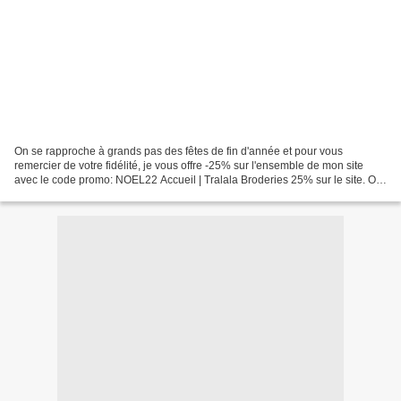
On se rapproche à grands pas des fêtes de fin d'année et pour vous
remercier de votre fidélité, je vous offre -25% sur l'ensemble de mon site
avec le code promo: NOEL22 Accueil | Tralala Broderies 25% sur le site. On
se rapproche à grands pas des fêtes...