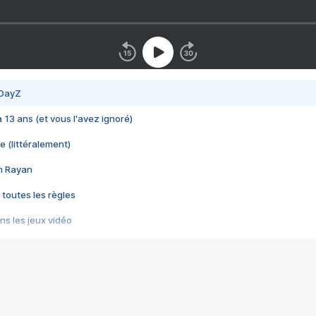
 DayZ
 a 13 ans (et vous l'avez ignoré)
e (littéralement)
im Rayan
 toutes les règles
s les jeux vidéo
us choquant de Rockstar ? - Le scandale BULLY
e plus moche de Steam
du RÊVE tourne au CAUCHEMAR