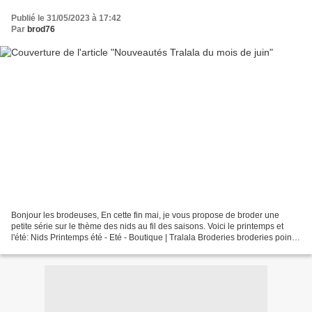
Publié le 31/05/2023 à 17:42
Par
brod76
Bonjour les brodeuses, En cette fin mai, je vous propose de broder une
petite série sur le thème des nids au fil des saisons. Voici le printemps et
l'été: Nids Printemps été - Eté - Boutique | Tralala Broderies broderies points
comptés, nids d'oiseaux...