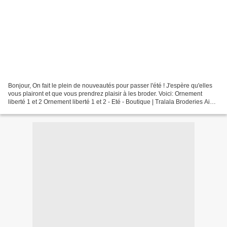
Bonjour, On fait le plein de nouveautés pour passer l'été ! J'espère qu'elles
vous plairont et que vous prendrez plaisir à les broder. Voici: Ornement
liberté 1 et 2 Ornement liberté 1 et 2 - Eté - Boutique | Tralala Broderies Ainsi
que Farandole d'été...